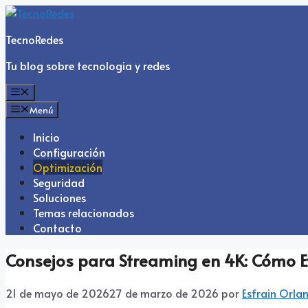
Saltar
al
TecnoRedes
contenido
Tu blog sobre tecnologia y redes
Menú
Menú
Inicio
Configuración
Optimización
Seguridad
Soluciones
Temas relacionados
Contacto
Consejos para Streaming en 4K: Cómo Ev
21 de mayo de 2026
27 de marzo de 2026
por
Esfrain Orla